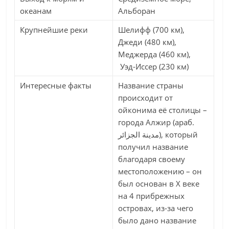
океанам
Альборан
Крупнейшие реки
Шелифф (700 км),
Джеди (480 км),
Меджерда (460 км),
Уэд-Иссер (230 км)
Интересные факты
Название страны
происходит от
ойконима её столицы –
города Алжир (араб.
مدينة الجزائر‎), который
получил название
благодаря своему
местоположению – он
был основан в X веке
на 4 прибрежных
островах, из-за чего
было дано название