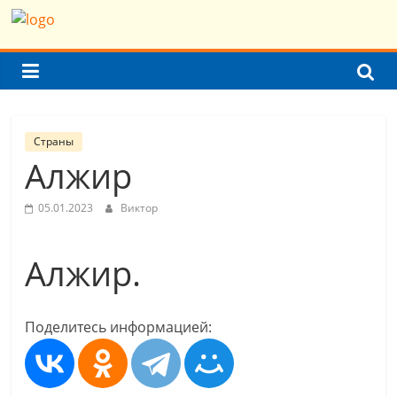
Skip
Население
to
content
Земли
(мира)
Страны
Алжир
Население
Земли
05.01.2023
Виктор
(мира)
Алжир.
Поделитесь информацией: