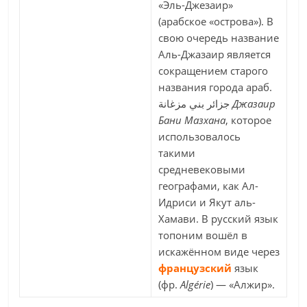
«Эль-Джезаир»
(арабское «острова»). В
свою очередь название
Аль-Джазаир является
сокращением старого
названия города араб.
جزائر بني مزغانة‎‎
Джазаир
Бани Мазхана
, которое
использовалось
такими
средневековыми
географами, как Ал-
Идриси и Якут аль-
Хамави. В русский язык
топоним вошёл в
искажённом виде через
французский
язык
(фр.
Algérie
) — «Алжир».