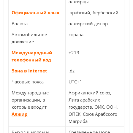
алжирцы
Официальный язык
арабский, берберский
Валюта
алжирский динар
Автомобильное
справа
движение
Международный
+213
телефонный код
Зона в Internet
.dz
Часовые пояса
UTC+1
Международные
Африканский союз,
организации, в
Лига арабских
которые входит
государств, ОИК, ООН,
Алжир
ОПЕК, Союз Арабского
Магриба
Выход к морям и
Средиземное море,