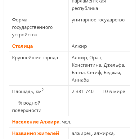
парламентская
республика
Форма
унитарное государство
государственного
устройства
Столица
Алжир
Крупнейшие города
Алжир, Оран,
Константина, Джельфа,
Батна, Сетиф, Беджая,
Аннаба
2
Площадь, км
2 381 740
10 в мире
% водной
поверхности
Население Алжира
, чел.
Названия жителей
алжирец, алжирка,