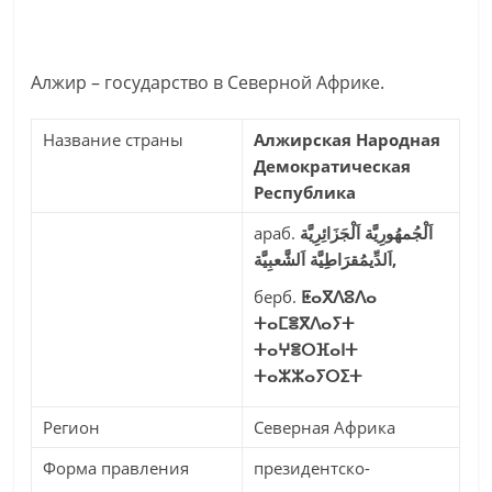
Алжир – государство в Северной Африке.
Название страны
Алжирская Народная
Демократическая
Республика
араб.
اَلْجُمهُورِيَّة اَلْجَزَائِرِيَّة
اَلدِّيمُقرَاطِيَّة اَلشَّعبِيَّة,
берб.
ⵟⴰⴳⴷⵓⴷⴰ
ⵜⴰⵎⴻⴳⴷⴰⵢⵜ
ⵜⴰⵖⴻⵔⴼⴰⵏⵜ
ⵜⴰⵣⵣⴰⵢⵔⵉⵜ
Регион
Северная Африка
Форма правления
президентско-