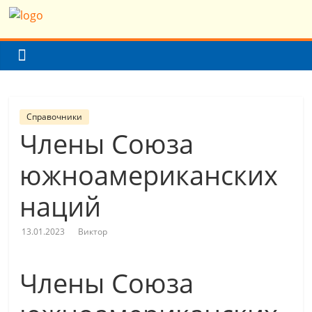
Skip
Население
to
content
Земли
(мира)
Справочники
Члены Союза
Население
Земли
южноамериканских
(мира)
наций
13.01.2023
Виктор
Члены Союза