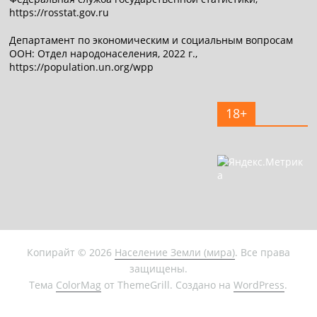
https://rosstat.gov.ru
Департамент по экономическим и социальным вопросам
ООН: Отдел народонаселения, 2022 г.,
https://population.un.org/wpp
18+
Копирайт © 2026
Население Земли (мира)
. Все права
защищены.
Тема
ColorMag
от ThemeGrill. Создано на
WordPress
.