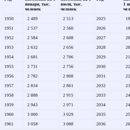
января, тыс.
июля, тыс.
1 я
человек
человек
че
1950
2 489
2 513
2025
19
1951
2 537
2 560
2026
19
1952
2 584
2 608
2027
20
1953
2 632
2 656
2028
20
1954
2 681
2 706
2029
21
1955
2 731
2 756
2030
22
1956
2 782
2 808
2031
22
1957
2 834
2 861
2032
23
1958
2 888
2 915
2033
24
1959
2 943
2 971
2034
24
1960
3 000
3 029
2035
25
1961
3 058
3 088
2036
26