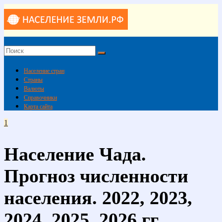
Skip
to
content
Население
Земли
Население стран
(мира)
Страны
Валюты
Население
Справочники
Земли
Карта сайта
(мира)
1
Население Чада.
Прогноз численности
населения. 2022, 2023,
2024, 2025, 2026 гг.