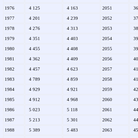
1976
4 125
4 163
2051
36
1977
4 201
4 239
2052
37
1978
4 276
4 313
2053
38
1979
4 351
4 403
2054
39
1980
4 455
4 408
2055
39
1981
4 362
4 409
2056
40
1982
4 457
4 623
2057
41
1983
4 789
4 859
2058
41
1984
4 929
4 921
2059
42
1985
4 912
4 968
2060
43
1986
5 023
5 118
2061
44
1987
5 213
5 301
2062
44
1988
5 389
5 483
2063
45