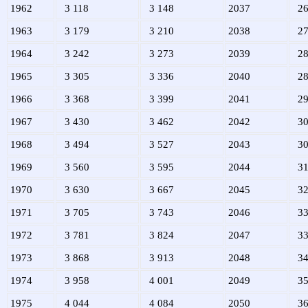
1962
3 118
3 148
2037
26
1963
3 179
3 210
2038
27
1964
3 242
3 273
2039
28
1965
3 305
3 336
2040
28
1966
3 368
3 399
2041
29
1967
3 430
3 462
2042
30
1968
3 494
3 527
2043
30
1969
3 560
3 595
2044
31
1970
3 630
3 667
2045
32
1971
3 705
3 743
2046
33
1972
3 781
3 824
2047
33
1973
3 868
3 913
2048
34
1974
3 958
4 001
2049
35
1975
4 044
4 084
2050
36