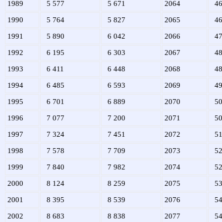
1989
5 577
5 671
2064
46
1990
5 764
5 827
2065
46
1991
5 890
6 042
2066
47
1992
6 195
6 303
2067
48
1993
6 411
6 448
2068
48
1994
6 485
6 593
2069
49
1995
6 701
6 889
2070
50
1996
7 077
7 200
2071
50
1997
7 324
7 451
2072
51
1998
7 578
7 709
2073
52
1999
7 840
7 982
2074
52
2000
8 124
8 259
2075
53
2001
8 395
8 539
2076
54
2002
8 683
8 838
2077
54