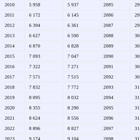
2010
5 958
5 937
2085
29
2011
6 172
6 145
2086
29
2012
6 394
6 361
2087
29
2013
6 627
6 590
2088
30
2014
6 870
6 828
2089
30
2015
7 093
7 047
2090
30
2016
7 322
7 271
2091
30
2017
7 571
7 515
2092
30
2018
7 832
7 772
2093
31
2019
8 095
8 032
2094
31
2020
8 355
8 290
2095
31
2021
8 624
8 556
2096
31
2022
8 896
8 827
2097
31
2023
9 174
9 104
2098
31