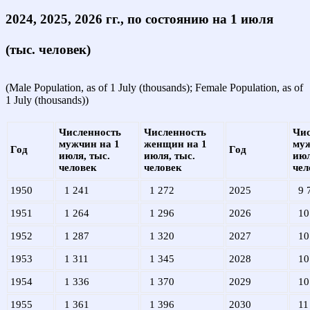
2024, 2025, 2026 гг., по состоянию на 1 июля
(тыс. человек)
(Male Population, as of 1 July (thousands); Female Population, as of
1 July (thousands))
Численность
Численность
Чис
мужчин на 1
женщин на 1
муж
Год
Год
июля, тыс.
июля, тыс.
июл
человек
человек
чел
1950
1 241
1 272
2025
9 
1951
1 264
1 296
2026
10
1952
1 287
1 320
2027
10
1953
1 311
1 345
2028
10
1954
1 336
1 370
2029
10
1955
1 361
1 396
2030
11