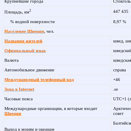
Крупнейшие города
Стокголь
2
447 435
Площадь, км
% водной поверхности
8,97 %
Население Швеции
, чел.
Названия жителей
швед, шв
Официальный язык
шведски
Валюта
шведская
Автомобильное движение
справа
Международный телефонный код
+46
Зона в Internet
.se
Часовые пояса
UTC+1 (
Международные организации, в которые входит
Арктичес
Швеция
совет
Балтийск
Выход к морям и океанам