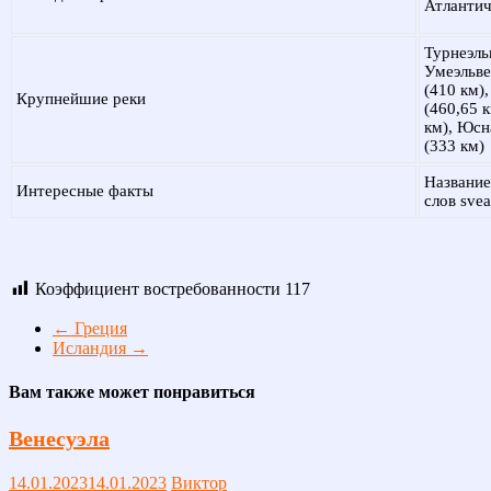
Атлантич
Турнеэль
Умеэльве
(410 км)
Крупнейшие реки
(460,65 
км), Юсн
(333 км)
Название
Интересные факты
слов svea
Коэффициент востребованности
117
←
Греция
Исландия
→
Вам также может понравиться
Венесуэла
14.01.2023
14.01.2023
Виктор