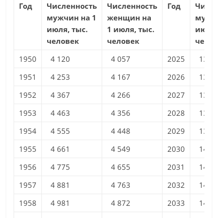
Год
Численность
Численность
Год
Числ
мужчин на 1
женщин на
мужчи
июля, тыс.
1 июля, тыс.
июля,
человек
человек
чело
1950
4 120
4 057
2025
13 3
1951
4 253
4 167
2026
13 5
1952
4 367
4 266
2027
13 6
1953
4 463
4 356
2028
13 7
1954
4 555
4 448
2029
13 8
1955
4 661
4 549
2030
14 0
1956
4 775
4 655
2031
14 1
1957
4 881
4 763
2032
14 2
1958
4 981
4 872
2033
14 3