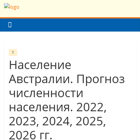
Skip
Население
to
content
Земли
(мира)
1
Население
Население
Земли
Австралии. Прогноз
(мира)
численности
населения. 2022,
2023, 2024, 2025,
2026 гг.