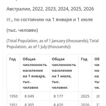
Австралии, 2022, 2023, 2024, 2025, 2026
гг., по состоянию на 1 января и 1 июля
(тыс. человек)
(Total Population, as of 1 January (thousands); Total
Population, as of 1 July (thousands))
Год
Общая
Общая
Год
Обща
численность
численность
числе
населения
населения
насел
на 1 января,
на 1 июля,
на 1 я
тыс.
тыс.
тыс.
человек
человек
челов
1950
8 049
8 177
2025
26 82
1951
8 305
8 420
2026
27 08