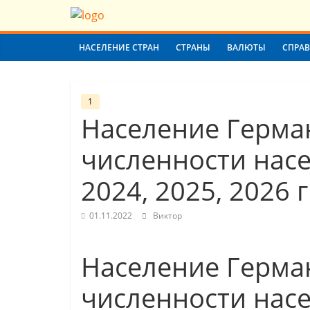
Skip
Население
to
content
НАСЕЛЕНИЕ СТРАН
СТРАНЫ
ВАЛЮТЫ
СПРА
Земли
(мира)
1
Население Герма
Население
численности насе
Земли
(мира)
2024, 2025, 2026 г
01.11.2022
Виктор
Население Герма
численности насе