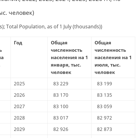
ыс. человек)
); Total Population, as of 1 July (thousands))
Год
Общая
Общая
ь
численность
численность
на
населения на 1
населения на 1
.
января, тыс.
июля, тыс.
человек
человек
2025
83 229
83 199
2026
83 170
83 135
2027
83 100
83 059
2028
83 017
82 972
2029
82 926
82 873