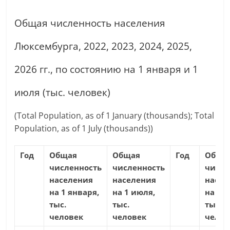
Общая численность населения
Люксембурга, 2022, 2023, 2024, 2025,
2026 гг., по состоянию на 1 января и 1
июля (тыс. человек)
(Total Population, as of 1 January (thousands); Total
Population, as of 1 July (thousands))
Год
Общая
Общая
Год
Обща
численность
численность
числе
населения
населения
насел
на 1 января,
на 1 июля,
на 1 я
тыс.
тыс.
тыс.
человек
человек
челов