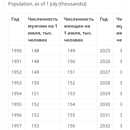
Population, as of 1 July (thousands))
Год
Численность
Численность
Год
Числ
мужчин на 1
женщин на
мужчи
июля, тыс.
1 июля, тыс.
июля,
человек
человек
чело
1950
148
149
2025
336
1951
148
150
2026
339
1952
149
151
2027
342
1953
150
152
2028
345
1954
151
153
2029
348
1955
152
154
2030
351
1956
152
155
2031
353
1957
153
156
2032
356