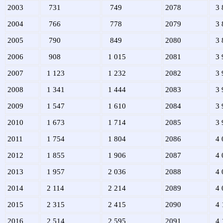
2003
731
749
2078
3 
2004
766
778
2079
3 
2005
790
849
2080
3 
2006
908
1 015
2081
3 
2007
1 123
1 232
2082
3 
2008
1 341
1 444
2083
3 
2009
1 547
1 610
2084
3 
2010
1 673
1 714
2085
3 
2011
1 754
1 804
2086
4 
2012
1 855
1 906
2087
4 
2013
1 957
2 036
2088
4 
2014
2 114
2 214
2089
4 
2015
2 315
2 415
2090
4 
2016
2 514
2 595
2091
4 