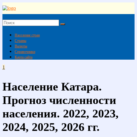
Skip
to
content
Население
Земли
Население стран
(мира)
Страны
Валюты
Население
Справочники
Земли
Карта сайта
(мира)
1
Население Катара.
Прогноз численности
населения. 2022, 2023,
2024, 2025, 2026 гг.