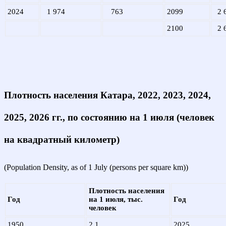
2024
1 974
763
2099
2 
2100
2 
Плотность населения Катара, 2022, 2023, 2024,
2025, 2026 гг., по состоянию на 1 июля (человек
на квадратный километр)
(Population Density, as of 1 July (persons per square km))
Плотность населения
Год
на 1 июля, тыс.
Год
человек
1950
2,1
2025