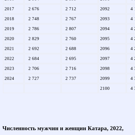
2017
2 676
2 712
2092
4 
2018
2 748
2 767
2093
4 
2019
2 786
2 807
2094
4 
2020
2 829
2 760
2095
4 
2021
2 692
2 688
2096
4 
2022
2 684
2 695
2097
4 
2023
2 706
2 716
2098
4 
2024
2 727
2 737
2099
4 
2100
4 
Численность мужчин и женщин Катара, 2022,