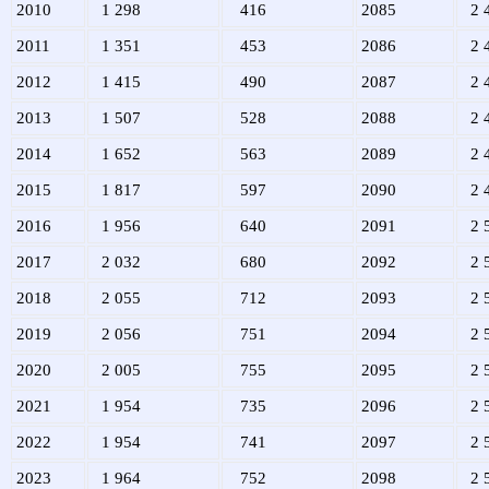
2010
1 298
416
2085
2 
2011
1 351
453
2086
2 
2012
1 415
490
2087
2 
2013
1 507
528
2088
2 
2014
1 652
563
2089
2 
2015
1 817
597
2090
2 
2016
1 956
640
2091
2 
2017
2 032
680
2092
2 
2018
2 055
712
2093
2 
2019
2 056
751
2094
2 
2020
2 005
755
2095
2 
2021
1 954
735
2096
2 
2022
1 954
741
2097
2 
2023
1 964
752
2098
2 