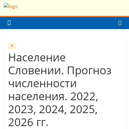
Skip
Население
to
content
Земли
(мира)
1
Население
Население
Земли
Словении. Прогноз
(мира)
численности
населения. 2022,
2023, 2024, 2025,
2026 гг.