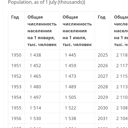
Population, as of 1 July (thousands))
Год
Общая
Общая
Год
Обща
численность
численность
числе
населения
населения
насел
на 1 января,
на 1 июля,
на 1 я
тыс. человек
тыс. человек
тыс. 
1950
1 438
1 445
2025
2 118
1951
1 452
1 459
2026
2 117
1952
1 465
1 473
2027
2 115
1953
1 480
1 489
2028
2 113
1954
1 497
1 505
2029
2 110
1955
1 514
1 522
2030
2 108
1956
1 530
1 538
2031
2 104