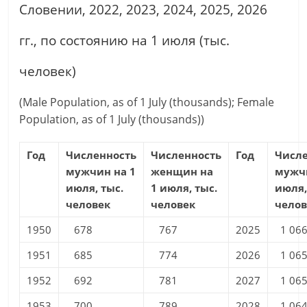
Словении, 2022, 2023, 2024, 2025, 2026
гг., по состоянию на 1 июля (тыс.
человек)
(Male Population, as of 1 July (thousands); Female
Population, as of 1 July (thousands))
Год
Численность
Численность
Год
Числ
мужчин на 1
женщин на
мужчи
июля, тыс.
1 июля, тыс.
июля,
человек
человек
челов
1950
678
767
2025
1 06
1951
685
774
2026
1 06
1952
692
781
2027
1 06
1953
700
789
2028
1 06